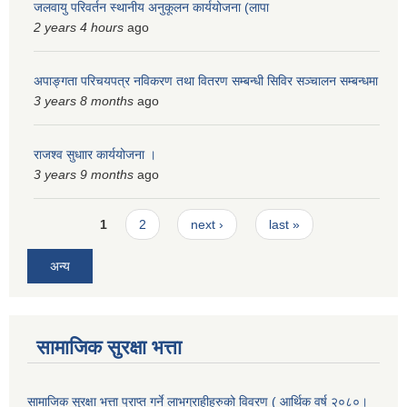
जलवायु परिवर्तन स्थानीय अनुकूलन कार्ययोजना (लापा
स्मार्टपालिका बागचौर (Integrated digital profile & smart palika bagchaur)
2 years 4 hours
ago
अपाङ्गता परिचयपत्र नविकरण तथा वितरण सम्बन्धी सिविर सञ्चालन सम्बन्धमा
3 years 8 months
ago
राजश्व सुधाार कार्ययोजना ।
3 years 9 months
ago
Pages
1
2
next ›
last »
अन्य
सामाजिक सुरक्षा भत्ता
सामाजिक सुरक्षा भत्ता प्राप्त गर्ने लाभग्राहीहरुको विवरण ( आर्थिक वर्ष २०८०।