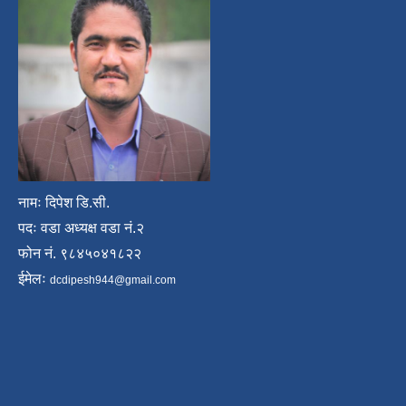
नामः दिपेश डि.सी.
पदः वडा अध्यक्ष वडा नं.२
फोन नं. ९८४५०४१८२२
ईमेलः
dcdipesh944@gmail.com