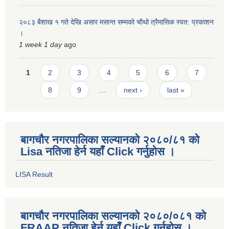
२०८३ बैशाख १ गते देखि असार मसान्त सम्मको चौथो त्रैमासिक स्वत: प्रकाशन
।
1 week 1 day
ago
Pages
1
2
3
4
5
6
7
8
9
…
next ›
last »
बागचौर नगरपालिका सल्यानको २०८०/८१ को
Lisa नतिजा हेर्न यहाँ Click गर्नुहोस ।
LISA Result
बागचौर नगरपालिका सल्यानको २०८०/०८१ को
FRAAP नतिजा हेर्न यहाँ Click गर्नुहोस ।