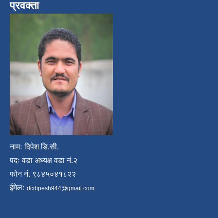
प्रवक्ता
नामः दिपेश डि.सी.
पदः वडा अध्यक्ष वडा नं.२
फोन नं. ९८४५०४१८२२
ईमेलः
dcdipesh944@gmail.com