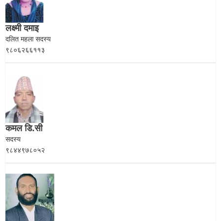
लक्ष्मी दमाइ
दलित महला सदस्य
९८०६२६६११३
कमल डि.सी
सदस्य
९८४४९७८०५२