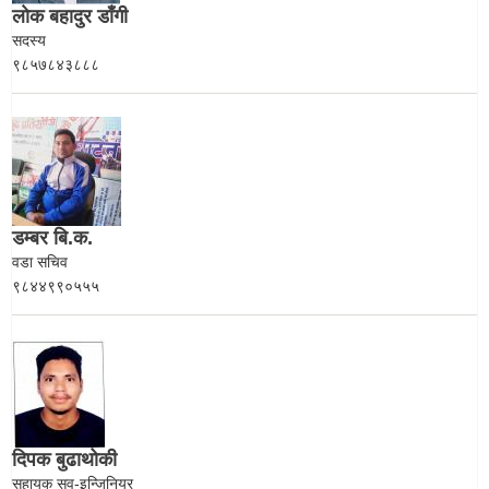
लाेक बहादुर डाँगी
सदस्य
९८५७८४३८८८
डम्बर बि.क.
वडा सचिव
९८४४९९०५५५
दिपक बुढाथोकी
सहायक सव-इन्जिनियर