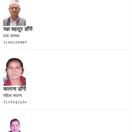
स्मार्टपालिका बागचौर (Integrated digital profile & smart palika bagchaur)
यज्ञ बहादुर डाँगी
वडा अध्यक्ष
९८४७८४९७७१
कल्पना डाँगी
महिला सदस्य
९८०९५३८६१०