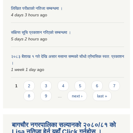
लिखित परीक्षाको नतिजा सम्बन्धमा ।
4 days 3 hours
ago
संक्षिप्त सूचि प्रकाशन गरिएको सम्बन्धमा ।
5 days 2 hours
ago
२०८३ बैशाख १ गते देखि असार मसान्त सम्मको चौथो त्रैमासिक स्वत: प्रकाशन
।
1 week 1 day
ago
Pages
1
2
3
4
5
6
7
8
9
…
next ›
last »
बागचौर नगरपालिका सल्यानको २०८०/८१ को
Lisa नतिजा हेर्न यहाँ Click गर्नुहोस ।