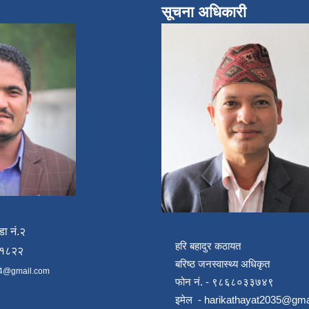
सूचना अधिकारी
डा नं.२
हरि बहादुर कठायत
४१८२२
बरिष्ठ जनस्वास्थ्य अधिकृत
4@gmail.com
फोन नं. - ९८६८०३३७४९
इमेल -
harikathayat2035@gma