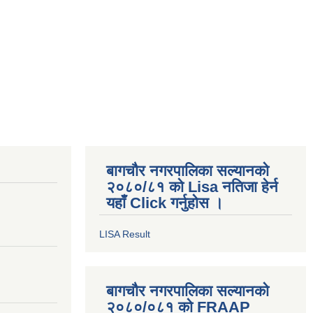
बागचौर नगरपालिका सल्यानको
२०८०/८१ को Lisa नतिजा हेर्न
यहाँ Click गर्नुहोस ।
LISA Result
बागचौर नगरपालिका सल्यानको
२०८०/०८१ को FRAAP