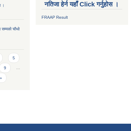
नतिजा हेर्न यहाँ Click गर्नुहोस ।
मा ।
FRAAP Result
 सम्मको चौथो
5
9
…
 »