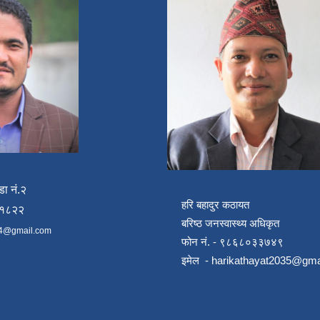
डा नं.२
हरि बहादुर कठायत
४१८२२
बरिष्ठ जनस्वास्थ्य अधिकृत
4@gmail.com
फोन नं. - ९८६८०३३७४९
इमेल -
harikathayat2035@gma