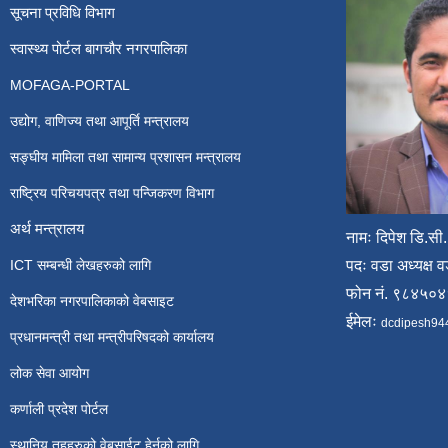
सूचना प्रविधि विभाग
स्वास्थ्य पोर्टल बागचौर नगरपालिका
MOFAGA-PORTAL
उद्योग, वाणिज्य तथा आपूर्ति मन्त्रालय
सङ्घीय मामिला तथा सामान्य प्रशासन मन्त्रालय
राष्ट्रिय परिचयपत्र तथा पन्जिकरण विभाग
अर्थ मन्त्रालय
नामः दिपेश डि.सी.
ICT सम्बन्धी लेखहरुको लागि
पदः वडा अध्यक्ष व
फोन नं. ९८४५०
देशभरिका नगरपालिकाको वेबसाइट
ईमेलः
dcdipesh94
प्रधानमन्त्री तथा मन्त्रीपरिषदको कार्यालय
लोक सेवा आयोग
कर्णाली प्रदेश पोर्टल
स्थानिय तहहरुको वेबसाईट हेर्नको लागि