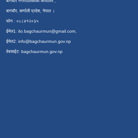
बागचौर नगरपालिकाको कार्यालय ,
बागचौर, कर्णाली प्रदेश, नेपाल ।
फोन : ०८८४१२०३५
ईमेल1:
ito.bagchaurmun@gmail.com
,
ईमेल2:
info@bagchaurmun.gov.np
वे‍बसाईट: bagchaurmun.gov.np