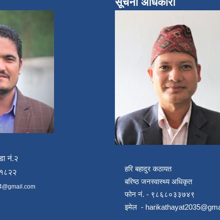
सूचना अधिकारी
डा नं.२
हरि बहादुर कठायत
४१८२२
बरिष्ठ जनस्वास्थ्य अधिकृत
4@gmail.com
फोन नं. - ९८६८०३३७४९
इमेल -
harikathayat2035@gma