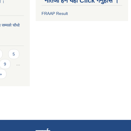
नतिजा हेर्न यहाँ Click गर्नुहोस ।
मा ।
FRAAP Result
 सम्मको चौथो
5
9
…
 »