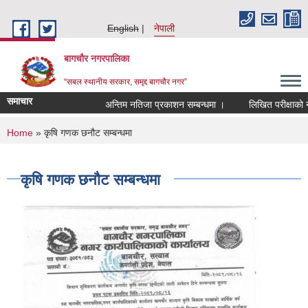
Skip to main content
English
नेपाली
बागचौर नगरपालिका
“सबल स्थानीय सरकार, समृद्द बागचौर नगर”
समाचार
अन्तिम नतिजा प्रकाशन सम्बन्धमा ।
लिखित परीक्षाको नति
You are here
Home
» कृषि गणक छनौट सम्बन्धमा
कृषि गणक छनौट सम्बन्धमा