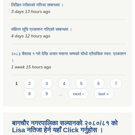
लिखित परीक्षाको नतिजा सम्बन्धमा ।
3 days 13 hours
ago
संक्षिप्त सूचि प्रकाशन गरिएको सम्बन्धमा ।
4 days 12 hours
ago
२०८३ बैशाख १ गते देखि असार मसान्त सम्मको चौथो त्रैमासिक स्वत: प्रकाशन
।
1 week 15 hours
ago
Pages
1
2
3
4
5
6
7
8
9
…
next ›
last »
बागचौर नगरपालिका सल्यानको २०८०/८१ को
Lisa नतिजा हेर्न यहाँ Click गर्नुहोस ।