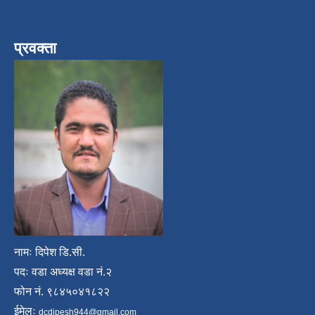
प्रवक्ता
नामः दिपेश डि.सी.
पदः वडा अध्यक्ष वडा नं.२
फोन नं. ९८४५०४१८२२
ईमेलः
dcdipesh944@gmail.com