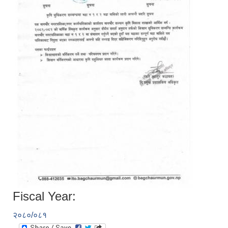
स्मार्टपालिका बागचौर (Integrated digital profile & smart palika bagchaur)
Fiscal Year:
२०८०/०८१