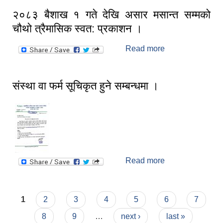
स्मार्टपालिका बागचौर (Integrated digital profile & smart palika bagchaur)
२०८३ बैशाख १ गते देखि असार मसान्त सम्मको
चौथो त्रैमासिक स्वत: प्रकाशन ।
Read more
about २०८३
बैशाख १ गते देखि
असार मसान्त
सम्मको चौथो
संस्था वा फर्म सूचिकृत हुने सम्बन्धमा ।
त्रैमासिक स्वत:
प्रकाशन ।
Read more
about संस्था वा
फर्म सूचिकृत हुने
सम्बन्धमा ।
Pages
1
2
3
4
5
6
7
8
9
…
next ›
last »