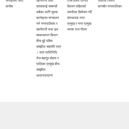
जनहितमा जारी
खानेपानी तथा
पञ्च वर्षिय प्रगति
विकास निर्माण
सन्देश
सरसफाई सम्बन्धी
विवरण सहितको
बागचौर नगरपालिका
सबैका लागि सुस्वा
स्मारीका बिमोचन गर्दै
कार्यक्रम सन्चालन
संस्थापक नगर
गर्न नगरपालिका र
प्रमुख र नगर प्रमुख
खानेपानी तथा ढल
जनक राज गौतम
ब्यबस्थापन बिभाग
बीच दुई पक्षिय
सम्झौता सहमति पत्र
। वाश प्रतिनिधि
तेज बहादुर बोहरा र
पालिका प्रमुख बीच
सम्झौता
आदानप्रदानl