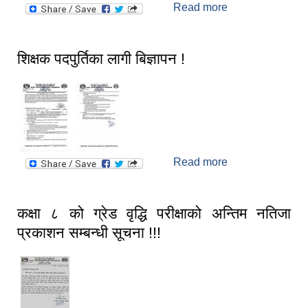
Read more
about निर्णय
स्मार्टपालिका बागचौर (Integrated digital profile & smart palika bagchaur)
कार्यान्वयन तथा
बिवरण उपलब्ध
गराउने सम्बन्धमा !
शिक्षक पदपुर्तिका लागी बिज्ञापन !
Read more
about शिक्षक
पदपुर्तिका लागी
बिज्ञापन !
कक्षा ८ को ग्रेड वृद्धि परीक्षाको अन्तिम नतिजा
प्रकाशन सम्बन्धी सूचना !!!