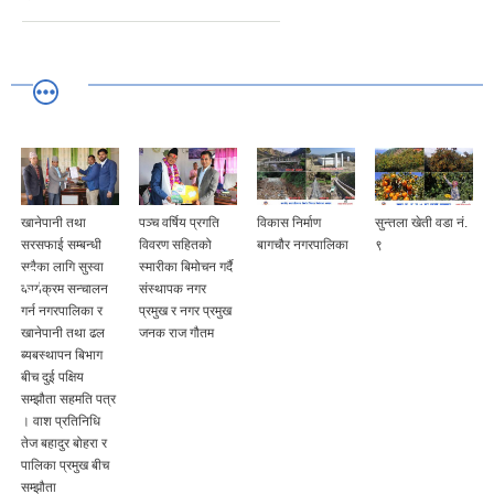
खानेपानी तथा
पञ्च वर्षिय प्रगति
विकास निर्माण
सुन्तला खेती वडा नं.
सरसफाई सम्बन्धी
विवरण सहितको
बागचौर नगरपालिका
९
सबैका लागि सुस्वा
स्मारीका बिमोचन गर्दै
कार्यक्रम सन्चालन
संस्थापक नगर
गर्न नगरपालिका र
प्रमुख र नगर प्रमुख
खानेपानी तथा ढल
जनक राज गौतम
ब्यबस्थापन बिभाग
बीच दुई पक्षिय
सम्झौता सहमति पत्र
। वाश प्रतिनिधि
तेज बहादुर बोहरा र
पालिका प्रमुख बीच
सम्झौता