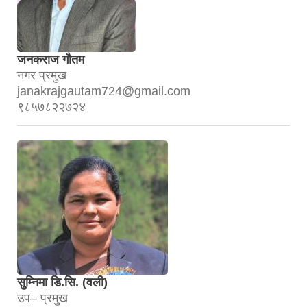
जनकराज गौतम
नगर प्रमुख
janakrajgautam724@gmail.com
९८५७८२२७२४
सुम्निमा डि.सि. (वली)
उप– प्रमुख