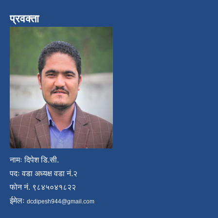
प्रवक्ता
नामः दिपेश डि.सी.
पदः वडा अध्यक्ष वडा नं.२
फोन नं. ९८४५०४१८२२
ईमेलः
dcdipesh944@gmail.com