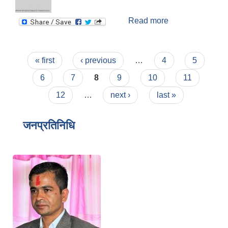
Read more
about कक्षा ८ को
ग्रेड वृद्धि परीक्षाको
अन्तिम नतिजा
प्रकाशन सम्बन्धी
Pages
« first
‹ previous
…
4
5
सूचना !!!
6
7
8
9
10
11
12
…
next ›
last »
जनप्रतिनिधि