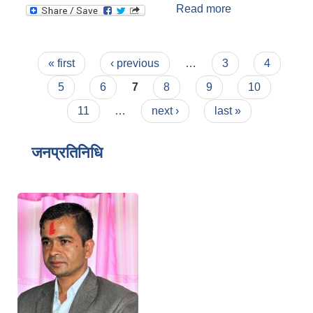
Read more
about रिक्त
पदहरुमा स्थायी
शिक्षक सरुवा
सम्बन्धी सूचनाहरु !!!
Pages
« first
‹ previous
…
3
4
5
6
7
8
9
10
11
…
next ›
last »
जनप्रतिनिधि