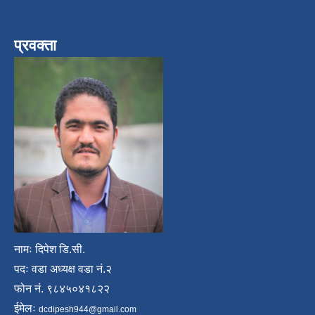
प्रवक्ता
नामः दिपेश डि.सी.
पदः वडा अध्यक्ष वडा नं.२
फोन नं. ९८४५०४१८२२
ईमेलः
dcdipesh944@gmail.com