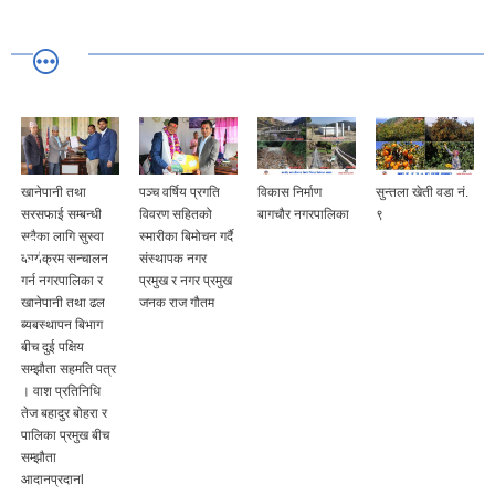
खानेपानी तथा
पञ्च वर्षिय प्रगति
विकास निर्माण
सुन्तला खेती वडा नं.
सरसफाई सम्बन्धी
विवरण सहितको
बागचौर नगरपालिका
९
सबैका लागि सुस्वा
स्मारीका बिमोचन गर्दै
कार्यक्रम सन्चालन
संस्थापक नगर
गर्न नगरपालिका र
प्रमुख र नगर प्रमुख
खानेपानी तथा ढल
जनक राज गौतम
ब्यबस्थापन बिभाग
बीच दुई पक्षिय
सम्झौता सहमति पत्र
। वाश प्रतिनिधि
तेज बहादुर बोहरा र
पालिका प्रमुख बीच
सम्झौता
आदानप्रदानl