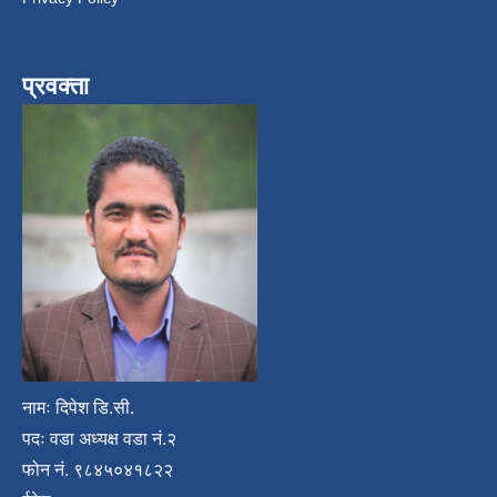
प्रवक्ता
नामः दिपेश डि.सी.
पदः वडा अध्यक्ष वडा नं.२
फोन नं. ९८४५०४१८२२