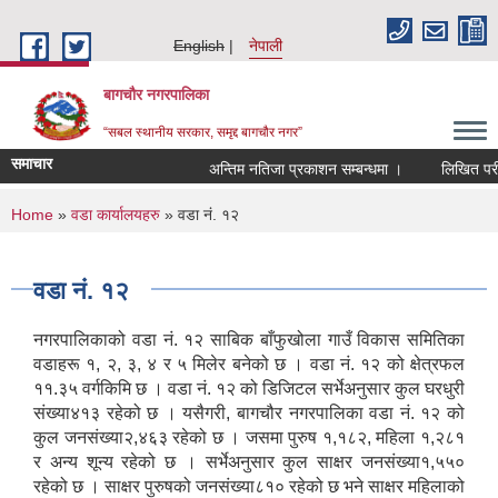
Skip to main content
English
नेपाली
बागचौर नगरपालिका
“सबल स्थानीय सरकार, समृद्द बागचौर नगर”
समाचार
अन्तिम नतिजा प्रकाशन सम्बन्धमा ।
लिखित परीक्ष
You are here
Home
»
वडा ‍कार्यालयहरु
» वडा नं. १२
वडा नं. १२
नगरपालिकाको वडा नं. १२ साबिक बाँफुखोला गाउँ विकास समितिका
वडाहरू १, २, ३, ४ र ५ मिलेर बनेको छ । वडा नं. १२ को क्षेत्रफल
११.३५ वर्गकिमि छ । वडा नं. १२ को डिजिटल सर्भेअनुसार कुल घरधुरी
संख्या४१३ रहेको छ । यसैगरी, बागचौर नगरपालिका वडा नं. १२ को
कुल जनसंख्या२,४६३ रहेको छ । जसमा पुरुष १,१८२, महिला १,२८१
र अन्य शून्य रहेको छ । सर्भेअनुसार कुल साक्षर जनसंख्या१,५५०
रहेको छ । साक्षर पुरुषको जनसंख्या८१० रहेको छ भने साक्षर महिलाको