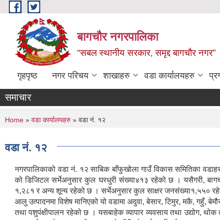
Skip to main content
बागचौर नगरपालिका
“सबल स्थानीय सरकार, समृद्द बागचौर नगर”
गृहपृष्ठ
नगर परिचय
शाखाहरु
वडा ‍कार्यालयहरु
प्र
समाचार
You are here
Home
»
वडा ‍कार्यालयहरु
» वडा नं. १२
वडा नं. १२
नगरपालिकाको वडा नं. १२ साबिक बाँफुखोला गाउँ विकास समितिका वडाहरू 
को डिजिटल सर्भेअनुसार कुल घरधुरी संख्या४१३ रहेको छ । यसैगरी, बा
१,२८१ र अन्य शून्य रहेको छ । सर्भेअनुसार कुल साक्षर जनसंख्या१,५५० र
आलु उत्पादनमा विशेष मानिएको यो वडामा अदुवा, बेसार, टिमुर, मकै, गहुँ, बे
तथा पशुपंक्षीपालन रहेको छ । यसबाहेक व्यापार व्यवसाय तथा उद्योग, थोक त