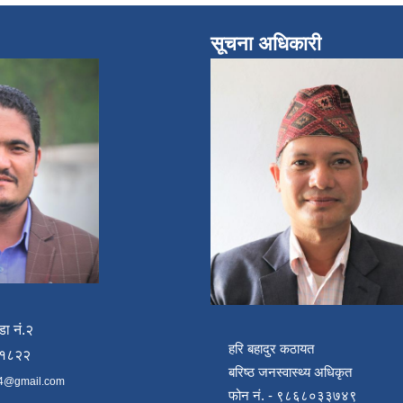
सूचना अधिकारी
डा नं.२
हरि बहादुर कठायत
४१८२२
बरिष्ठ जनस्वास्थ्य अधिकृत
4@gmail.com
फोन नं. - ९८६८०३३७४९