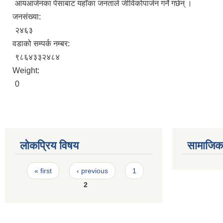
आयआर्जनका पेसाबाट यहाँका जनताले जीविकोपार्जन गर्ने गर्छन् ।
जनसंख्या:
२४६३
वडाको सम्पर्क नम्बर:
९८६४३३२४८४
Weight:
0
लोकप्रिय विषय
सामाजिक स
Pages
« first
‹ previous
1
2