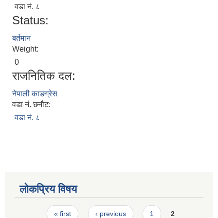
वडा नं. ८
स्मार्टपालिका बागचौर (Integrated digital profile & smart palika bagchaur)
Status:
बर्तमान
Weight:
0
राजनितिक दल:
नेपाली काङग्रेस
वडा नं. छनौट:
वडा नं. ८
लोकप्रिय विषय
Pages
« first
‹ previous
1
2