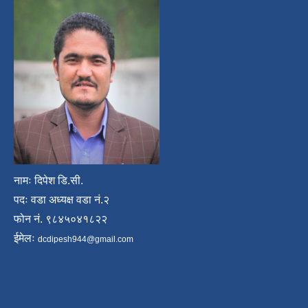
नामः दिपेश डि.सी.
पदः वडा अध्यक्ष वडा नं.२
फोन नं. ९८४५०४१८२२
ईमेलः
dcdipesh944@gmail.com