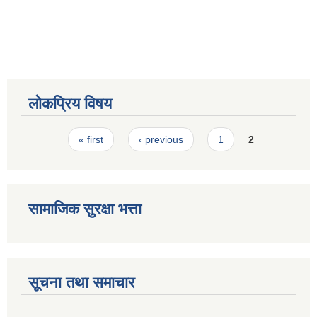
स्मार्टपालिका बागचौर (Integrated digital profile & smart palika bagchaur)
लोकप्रिय विषय
Pages
« first
‹ previous
1
2
सामाजिक सुरक्षा भत्ता
सूचना तथा समाचार