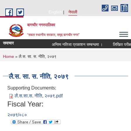
Skip to main content
English
नेपाली
बागचौर नगरपालिका
“सबल स्थानीय सरकार, समृद्द बागचौर नगर”
समाचार
अन्तिम नतिजा प्रकाशन सम्बन्धमा ।
लिखित परीक्षा
You are here
Home
» लै.स. सा. स. नीति, २०७९
लै.स. सा. स. नीति, २०७९
Supporting Documents:
लै.स.सा.स. नीति, २०७९.pdf
Fiscal Year:
२०७९/०८०