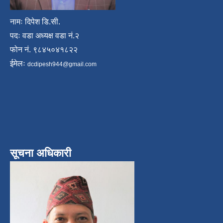
नामः दिपेश डि.सी.
पदः वडा अध्यक्ष वडा नं.२
फोन नं. ९८४५०४१८२२
ईमेलः
dcdipesh944@gmail.com
सूचना अधिकारी