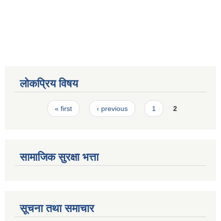
स्मार्टपालिका बागचौर (Integrated digital profile & smart palika bagchaur)
लोकप्रिय विषय
Pages
« first
‹ previous
1
2
सामाजिक सुरक्षा भत्ता
सूचना तथा समाचार