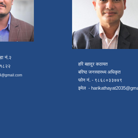
डा नं.२
हरि बहादुर कठायत
४१८२२
बरिष्ठ जनस्वास्थ्य अधिकृत
4@gmail.com
फोन नं. - ९८६८०३३७४९
इमेल -
harikathayat2035@gma