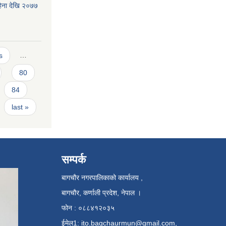
िना देखि २०७७
s
…
80
84
last »
सम्पर्क
बागचौर नगरपालिकाको कार्यालय ,
बागचौर, कर्णाली प्रदेश, नेपाल ।
फोन : ०८८४१२०३५
ईमेल1:
ito.bagchaurmun@gmail.com
,