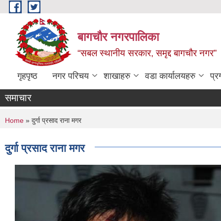
Skip to main content
बागचौर नगरपालिका
“सबल स्थानीय सरकार, समृद्द बागचौर नगर”
गृहपृष्ठ
नगर परिचय
शाखाहरु
वडा ‍कार्यालयहरु
प्र
समाचार
You are here
Home
» दुर्गा प्रसाद राना मगर
दुर्गा प्रसाद राना मगर