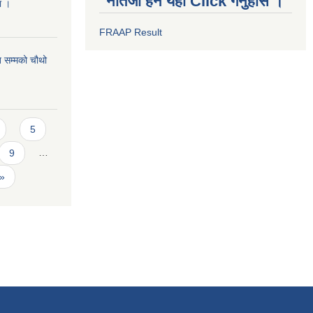
नतिजा हेर्न यहाँ Click गर्नुहोस ।
मा ।
FRAAP Result
 सम्मको चौथो
5
9
…
 »