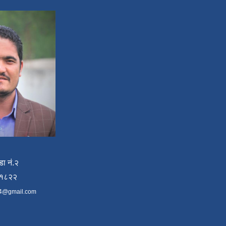
डा नं.२
४१८२२
4@gmail.com