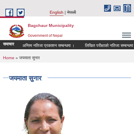
Skip to main content
English
नेपाली
Bagchaur Municipality
Government of Nepal
समाचार
अन्तिम नतिजा प्रकाशन सम्बन्धमा ।
लिखित परीक्षाको नतिजा सम्बन्धमा 
You are here
Home
» जयमाता सुनार
जयमाता सुनार